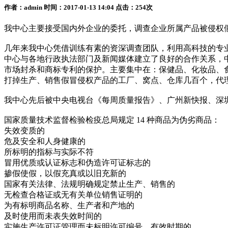
作者：admin 时间：2017-01-13 14:04 点击：254次
我中心主要接受国内外企业的委托，调查企业所属产品被侵权
几年来我中心凭借训练有素的资深调查团队，利用高科技的专
中心与各地行政执法部门及新闻媒体建立了良好的合作关系，
市场封杀和商标专利的保护。主要集中在：保健品、化妆品、
打掉生产、销售假冒侵权产品的工厂、窝点、仓库几百个，代
我中心先后被中央电视台《每周质量报告》、广州新快报、深
国家质量技术监督检验检疫总局规定 14 种商品为伪劣商品：
失效变质的
危及安全和人身健康的
所标明的指标与实际不符
冒用优质或认证标志和伪造许可证标志的
掺假使假，以假充真或以旧充新的
国家有关法律、法规明确规定禁止生产、销售的
无检查合格证或无有关单位销售证明的
为有标明商品名称、生产者和产地的
及时使用而未表失效时间的
实施生产许可证管理而未标明许可编号、有效时期的